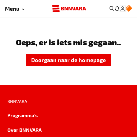
Menu
Oeps, er is iets mis gegaan..
Doorgaan naar de homepage
BNNVARA
Programma's
Over BNNVARA