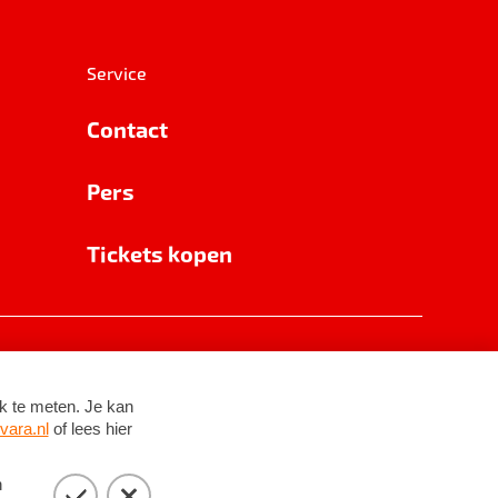
Service
Contact
Pers
Tickets kopen
RSIN 8531 62 402