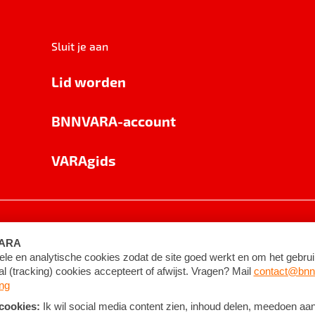
Sluit je aan
Lid worden
BNNVARA-account
VARAgids
voorwaarden
©
2026
BNNVARA