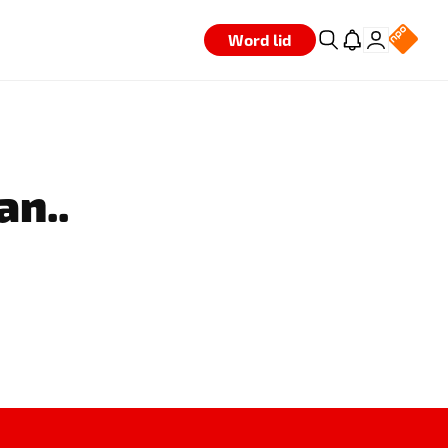
Word lid
an..