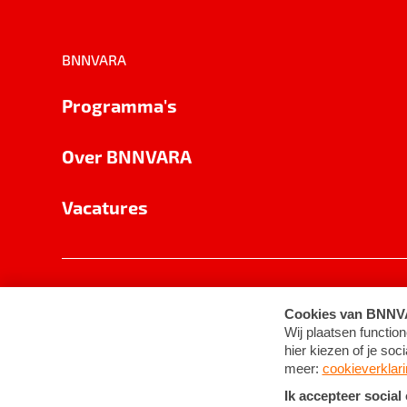
BNNVARA
Programma's
Over BNNVARA
Vacatures
Privacy
Cookie-instellingen
Algemene 