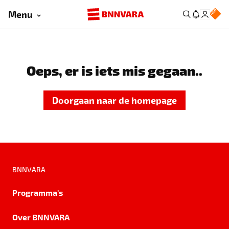
Menu
Oeps, er is iets mis gegaan..
Doorgaan naar de homepage
BNNVARA
Programma's
Over BNNVARA