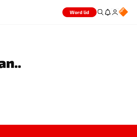
Word lid
an..