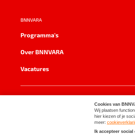
BNNVARA
Programma's
Over BNNVARA
Vacatures
Privacy
Cookie-instellingen
Algemene 