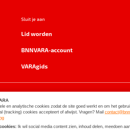
Sluit je aan
Lid worden
BNNVARA-account
VARAgids
voorwaarden
©
2026
BNNVARA