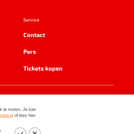
Service
Contact
Pers
Tickets kopen
RSIN 8531 62 402