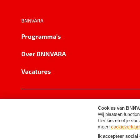
BNNVARA
Programma's
Over BNNVARA
Vacatures
Privacy
Cookie-instellingen
Algemene 