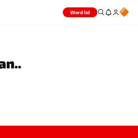
Word lid
an..