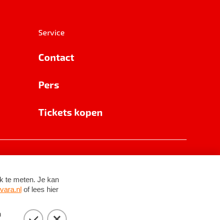
Service
Contact
Pers
Tickets kopen
RSIN 8531 62 402