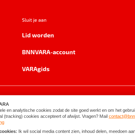
Sluit je aan
Lid worden
BNNVARA-account
VARAgids
voorwaarden
©
2026
BNNVARA