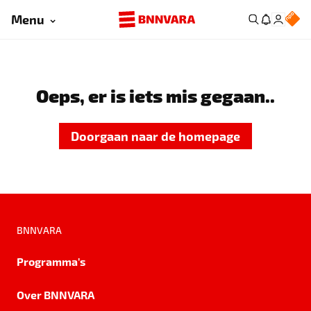
Menu
Oeps, er is iets mis gegaan..
Doorgaan naar de homepage
BNNVARA
Programma's
Over BNNVARA