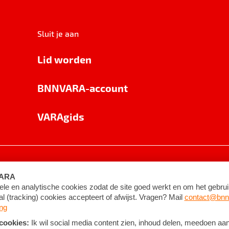
Sluit je aan
Lid worden
BNNVARA-account
VARAgids
voorwaarden
©
2026
BNNVARA