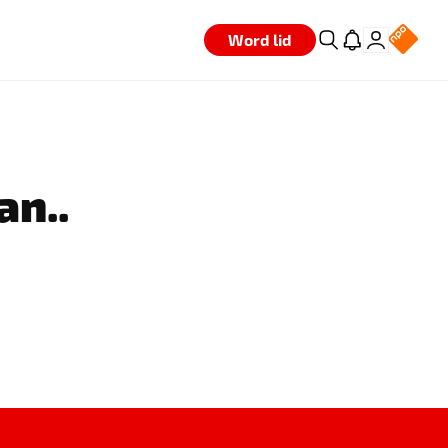
Word lid
an..