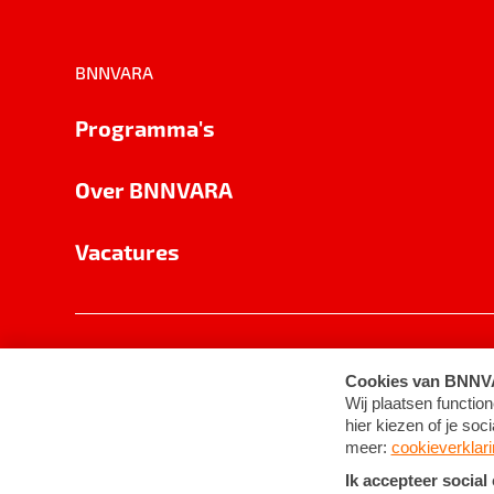
BNNVARA
Programma's
Over BNNVARA
Vacatures
Privacy
Cookie-instellingen
Algemene 