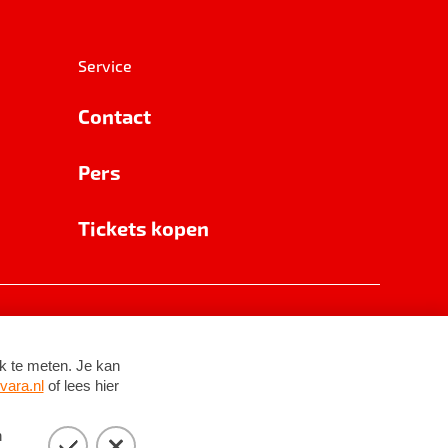
Service
Contact
Pers
Tickets kopen
RSIN 8531 62 402