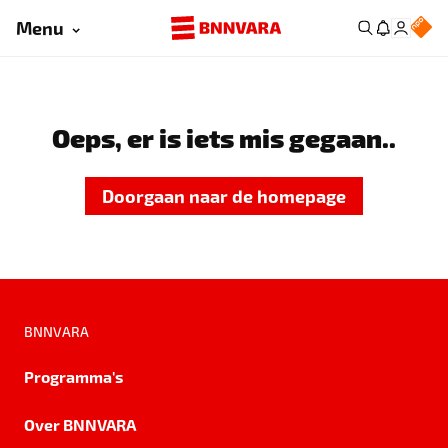
Menu
Oeps, er is iets mis gegaan..
Doorgaan naar de homepage
BNNVARA
Programma's
Over BNNVARA