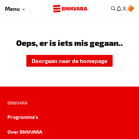
Menu
Oeps, er is iets mis gegaan..
Doorgaan naar de homepage
BNNVARA
Programma's
Over BNNVARA