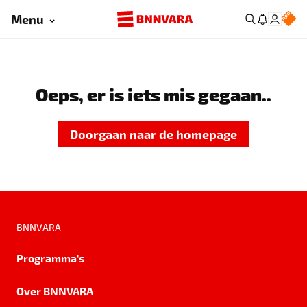
Menu
Oeps, er is iets mis gegaan..
Doorgaan naar de homepage
BNNVARA
Programma's
Over BNNVARA