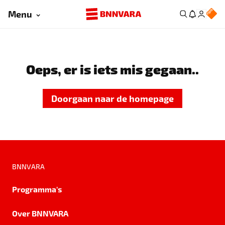
Menu
Oeps, er is iets mis gegaan..
Doorgaan naar de homepage
BNNVARA
Programma's
Over BNNVARA