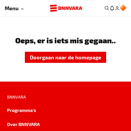
Menu
Oeps, er is iets mis gegaan..
Doorgaan naar de homepage
BNNVARA
Programma's
Over BNNVARA