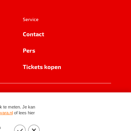
Service
Contact
Pers
Tickets kopen
RSIN 8531 62 402