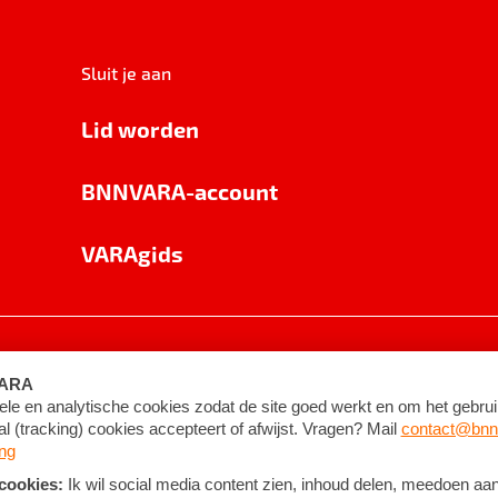
Sluit je aan
Lid worden
BNNVARA-account
VARAgids
voorwaarden
©
2026
BNNVARA