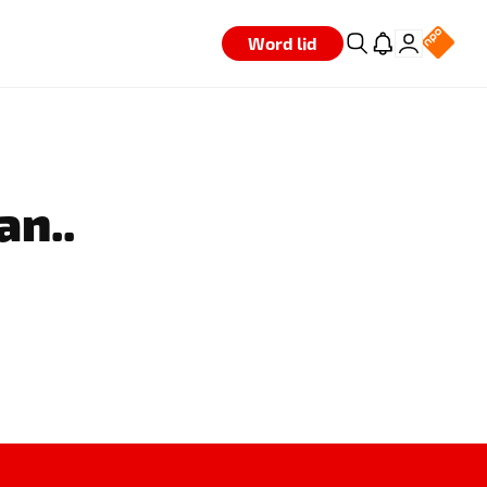
Word lid
an..