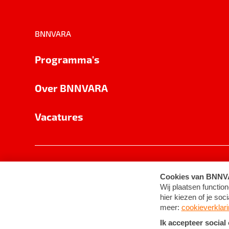
BNNVARA
Programma's
Over BNNVARA
Vacatures
Privacy
Cookie-instellingen
Algemene 