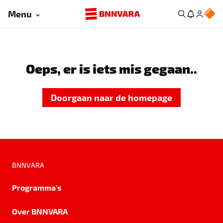
Menu
Oeps, er is iets mis gegaan..
Doorgaan naar de homepage
BNNVARA
Programma's
Over BNNVARA