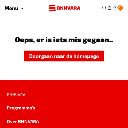
Menu
Oeps, er is iets mis gegaan..
Doorgaan naar de homepage
BNNVARA
Programma's
Over BNNVARA