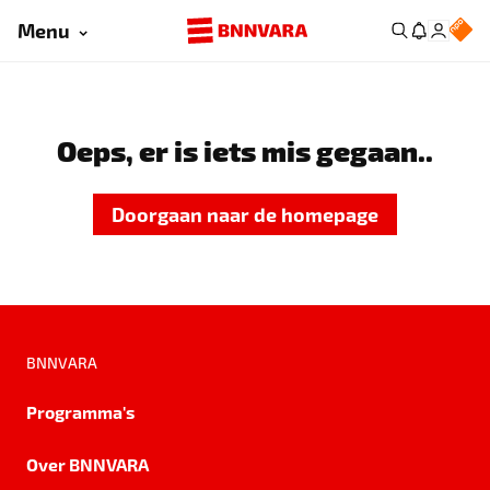
Menu
Oeps, er is iets mis gegaan..
Doorgaan naar de homepage
BNNVARA
Programma's
Over BNNVARA