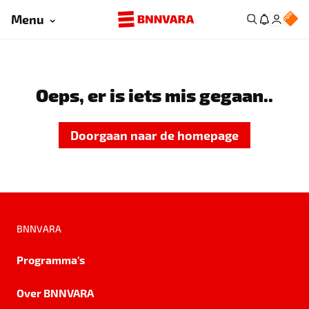
Menu
Oeps, er is iets mis gegaan..
Doorgaan naar de homepage
BNNVARA
Programma's
Over BNNVARA