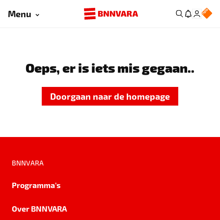
Menu
Oeps, er is iets mis gegaan..
Doorgaan naar de homepage
BNNVARA
Programma's
Over BNNVARA