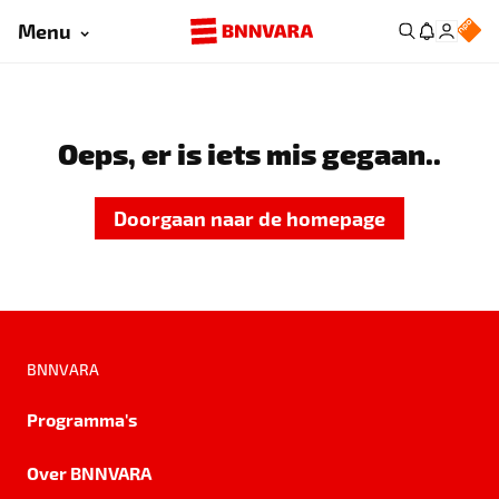
Menu
Oeps, er is iets mis gegaan..
Doorgaan naar de homepage
BNNVARA
Programma's
Over BNNVARA