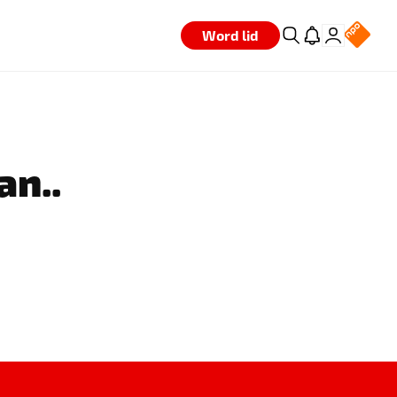
Word lid
an..