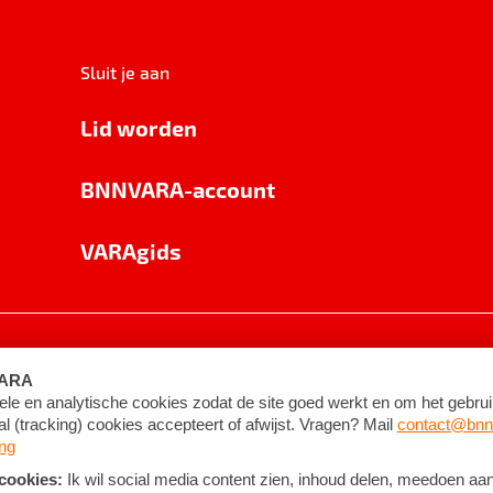
Sluit je aan
Lid worden
BNNVARA-account
VARAgids
voorwaarden
©
2026
BNNVARA