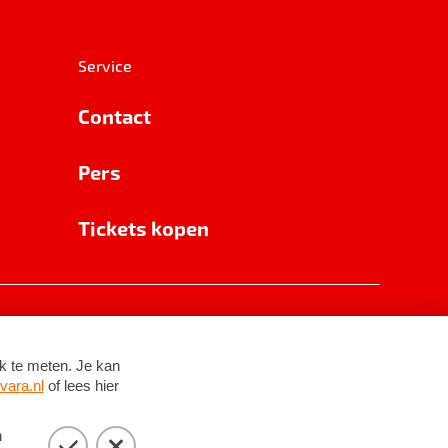
Service
Contact
Pers
Tickets kopen
RSIN 8531 62 402