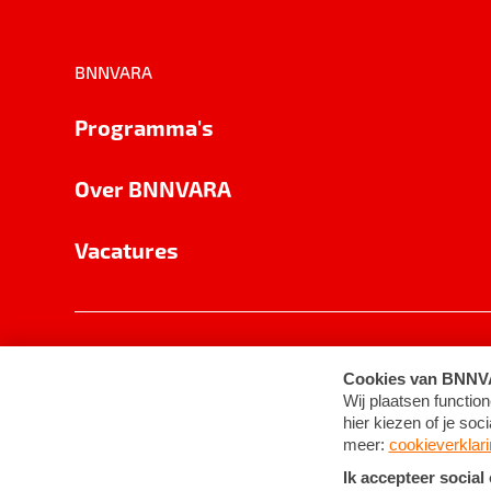
BNNVARA
Programma's
Over BNNVARA
Vacatures
Privacy
Cookie-instellingen
Algemene 