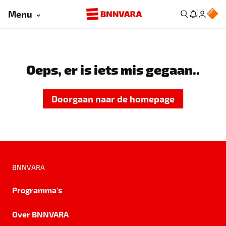
Menu
Oeps, er is iets mis gegaan..
Doorgaan naar de homepage
BNNVARA
Programma's
Over BNNVARA