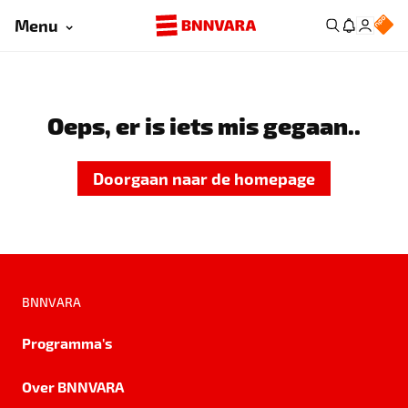
Menu
Oeps, er is iets mis gegaan..
Doorgaan naar de homepage
BNNVARA
Programma's
Over BNNVARA