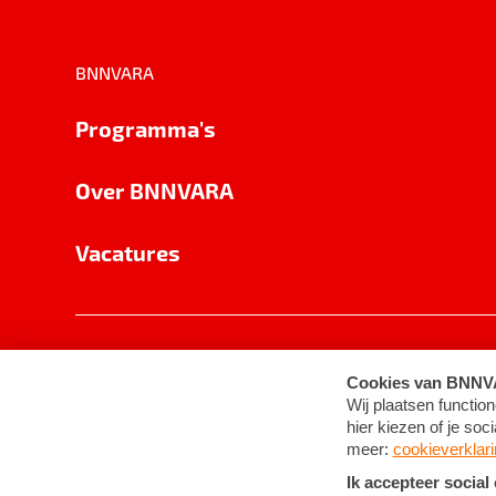
BNNVARA
Programma's
Over BNNVARA
Vacatures
Privacy
Cookie-instellingen
Algemene 