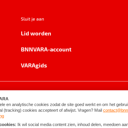
Sluit je aan
Lid worden
BNNVARA-account
VARAgids
voorwaarden
©
2026
BNNVARA