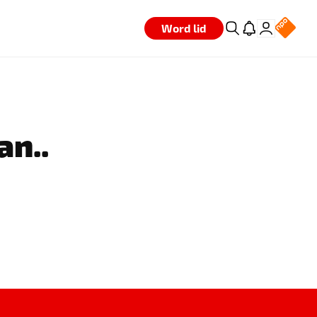
Word lid
an..