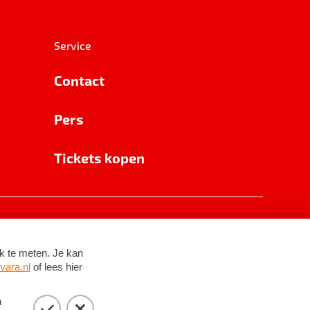
Service
Contact
Pers
Tickets kopen
RSIN 8531 62 402