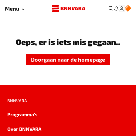
Menu
Oeps, er is iets mis gegaan..
Doorgaan naar de homepage
BNNVARA
Programma's
Over BNNVARA