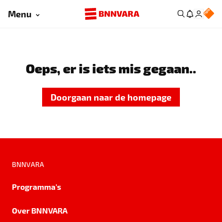
Menu
Oeps, er is iets mis gegaan..
Doorgaan naar de homepage
BNNVARA
Programma's
Over BNNVARA