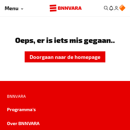
Menu
Oeps, er is iets mis gegaan..
Doorgaan naar de homepage
BNNVARA
Programma's
Over BNNVARA