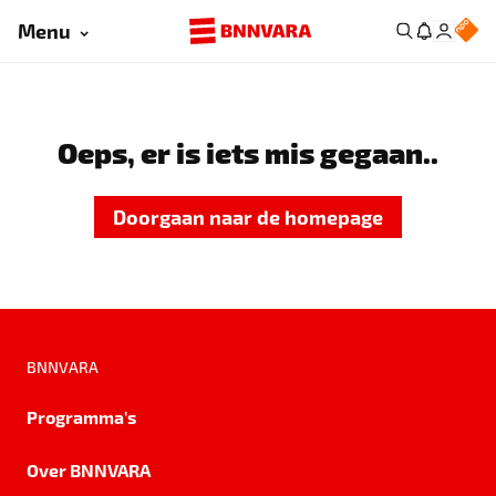
Menu
Oeps, er is iets mis gegaan..
Doorgaan naar de homepage
BNNVARA
Programma's
Over BNNVARA