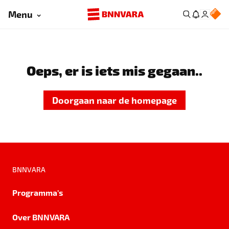
Menu
Oeps, er is iets mis gegaan..
Doorgaan naar de homepage
BNNVARA
Programma's
Over BNNVARA