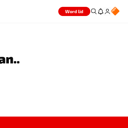
Word lid
an..