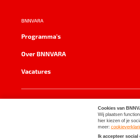
BNNVARA
Programma's
Over BNNVARA
Vacatures
Privacy
Cookie-instellingen
Algemene 