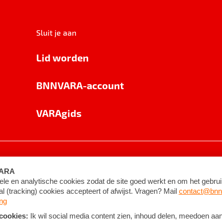
Sluit je aan
Lid worden
BNNVARA-account
VARAgids
voorwaarden
©
2026
BNNVARA