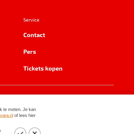
Service
Contact
Pers
Tickets kopen
RSIN 8531 62 402