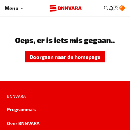
Menu
Oeps, er is iets mis gegaan..
Doorgaan naar de homepage
BNNVARA
Programma's
Over BNNVARA