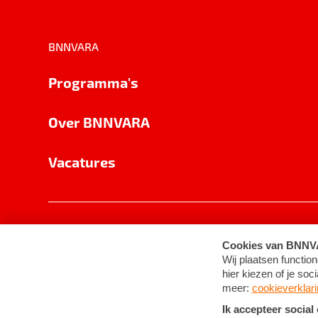
BNNVARA
Programma's
Over BNNVARA
Vacatures
Privacy
Cookie-instellingen
Algemene 