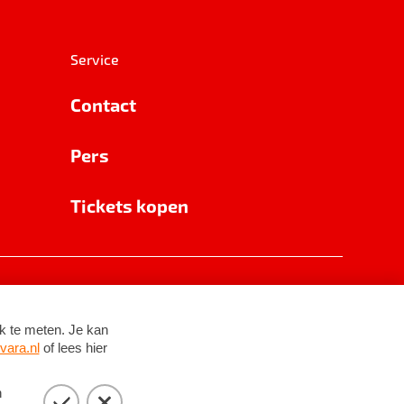
Service
Contact
Pers
Tickets kopen
RSIN 8531 62 402