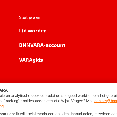
Sluit je aan
Lid worden
BNNVARA-account
VARAgids
voorwaarden
©
2026
BNNVARA