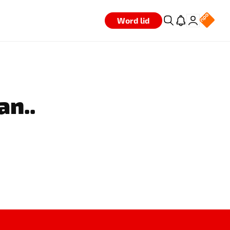
Word lid
an..