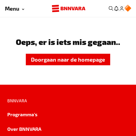
Menu
Oeps, er is iets mis gegaan..
Doorgaan naar de homepage
BNNVARA
Programma's
Over BNNVARA