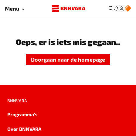
Menu
Oeps, er is iets mis gegaan..
Doorgaan naar de homepage
BNNVARA
Programma's
Over BNNVARA