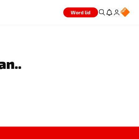
Word lid
an..