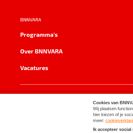
BNNVARA
Programma's
Over BNNVARA
Vacatures
Privacy
Cookie-instellingen
Algemene 