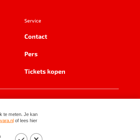
Service
Contact
Pers
Tickets kopen
RSIN 8531 62 402