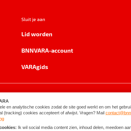
Sluit je aan
Lid worden
BNNVARA-account
VARAgids
voorwaarden
©
2026
BNNVARA