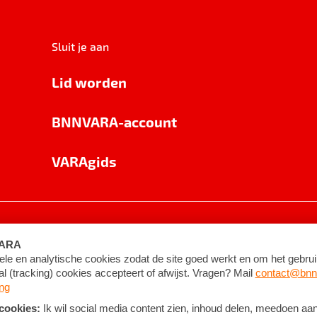
Sluit je aan
Lid worden
BNNVARA-account
VARAgids
voorwaarden
©
2026
BNNVARA