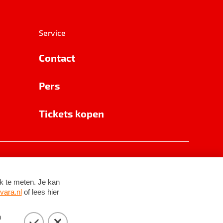
Service
Contact
Pers
Tickets kopen
RSIN 8531 62 402