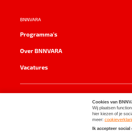
BNNVARA
Programma's
Over BNNVARA
Vacatures
Privacy
Cookie-instellingen
Algemene 