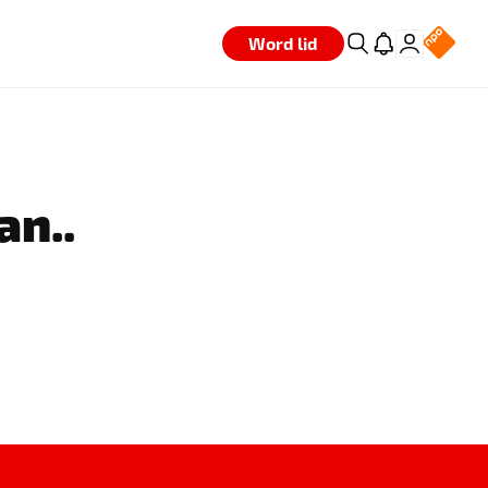
Word lid
an..