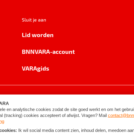
Sluit je aan
Lid worden
BNNVARA-account
VARAgids
voorwaarden
©
2026
BNNVARA