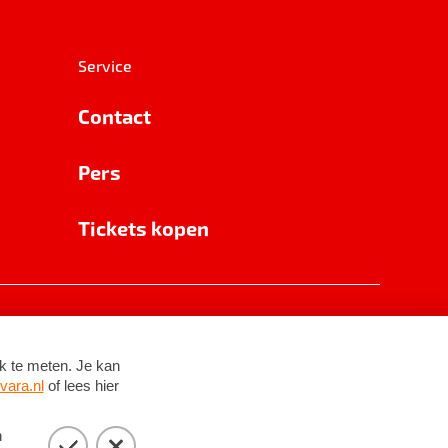
Service
Contact
Pers
Tickets kopen
RSIN 8531 62 402