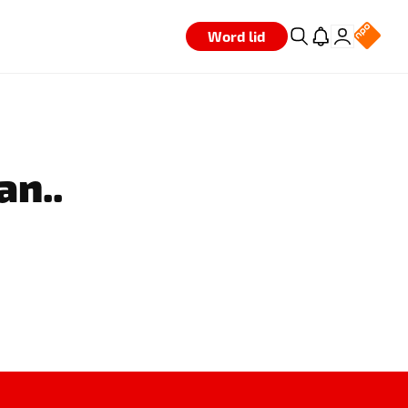
Word lid
an..