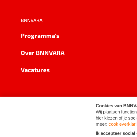
BNNVARA
Programma's
Over BNNVARA
Vacatures
Privacy
Cookie-instellingen
Algemene 