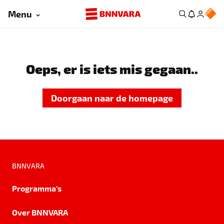
Menu
Oeps, er is iets mis gegaan..
Doorgaan naar de homepage
BNNVARA
Programma's
Over BNNVARA