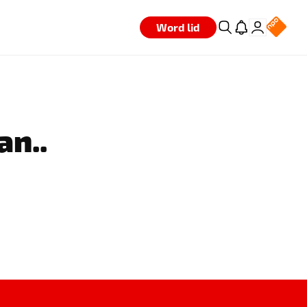
Word lid
an..