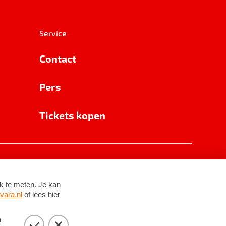
Service
Contact
Pers
Tickets kopen
RSIN 8531 62 402