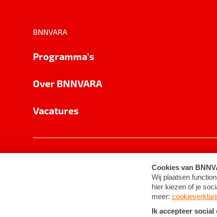
BNNVARA
Programma's
Over BNNVARA
Vacatures
Privacy
Cookie-instellingen
Algemene 