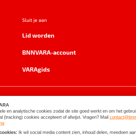
Sluit je aan
Lid worden
BNNVARA-account
VARAgids
voorwaarden
©
2026
BNNVARA