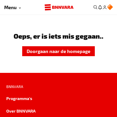
Menu
Oeps, er is iets mis gegaan..
Doorgaan naar de homepage
BNNVARA
Programma's
Over BNNVARA