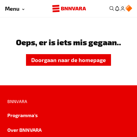
Menu
Oeps, er is iets mis gegaan..
Doorgaan naar de homepage
BNNVARA
Programma's
Over BNNVARA