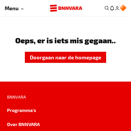
Menu
Oeps, er is iets mis gegaan..
Doorgaan naar de homepage
BNNVARA
Programma's
Over BNNVARA