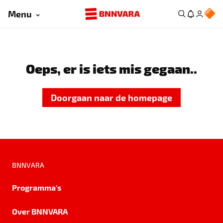
Menu
Oeps, er is iets mis gegaan..
Doorgaan naar de homepage
BNNVARA
Programma's
Over BNNVARA