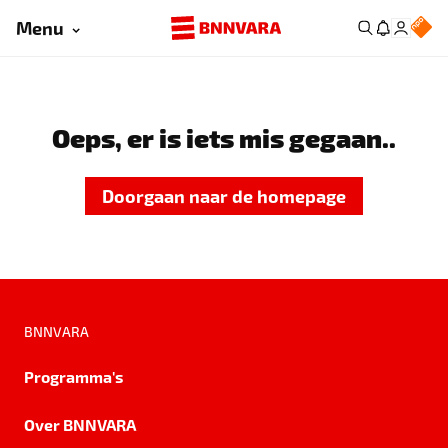
Menu
Oeps, er is iets mis gegaan..
Doorgaan naar de homepage
BNNVARA
Programma's
Over BNNVARA