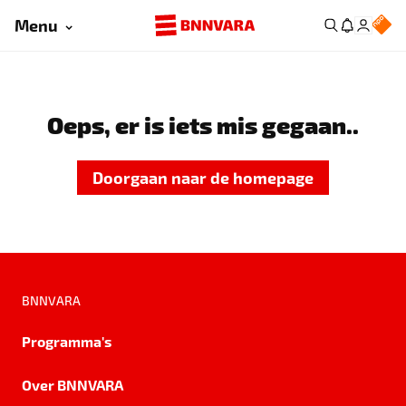
Menu
Oeps, er is iets mis gegaan..
Doorgaan naar de homepage
BNNVARA
Programma's
Over BNNVARA