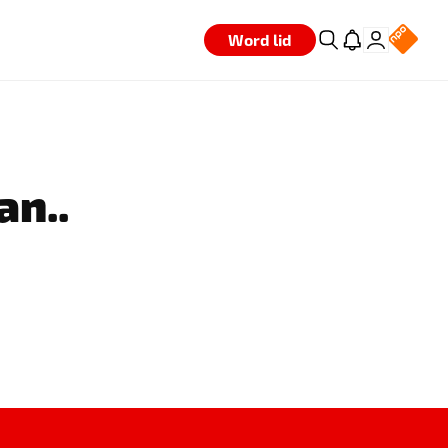
Word lid
an..