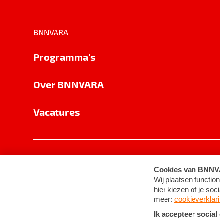
BNNVARA
Programma's
Over BNNVARA
Vacatures
Privacy
Cookie-instellingen
Algemene 