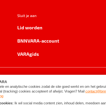
Sluit je aan
Lid worden
BNNVARA-account
VARAgids
voorwaarden
©
2026
BNNVARA