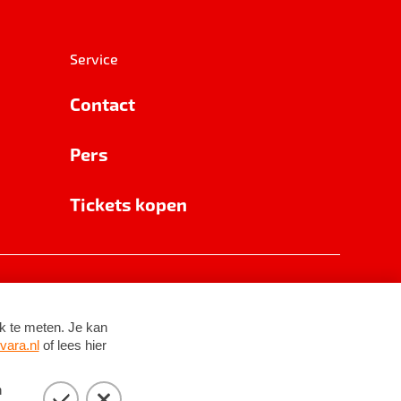
Service
Contact
Pers
Tickets kopen
RSIN 8531 62 402