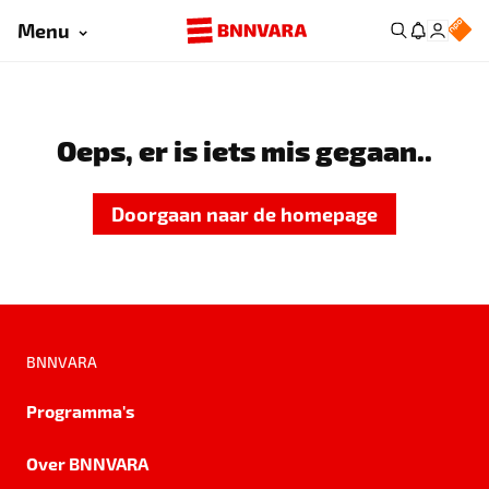
Menu
Oeps, er is iets mis gegaan..
Doorgaan naar de homepage
BNNVARA
Programma's
Over BNNVARA