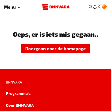
Menu
Oeps, er is iets mis gegaan..
Doorgaan naar de homepage
BNNVARA
Programma's
Over BNNVARA