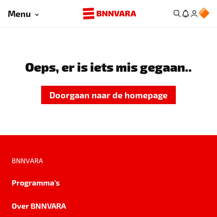
Menu
Oeps, er is iets mis gegaan..
Doorgaan naar de homepage
BNNVARA
Programma's
Over BNNVARA