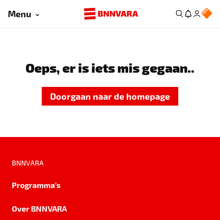
Menu
Oeps, er is iets mis gegaan..
Doorgaan naar de homepage
BNNVARA
Programma's
Over BNNVARA