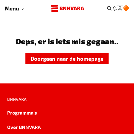
Menu
Oeps, er is iets mis gegaan..
Doorgaan naar de homepage
BNNVARA
Programma's
Over BNNVARA